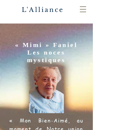
L'Alliance
« Mimi » Faniel
Les noces
mystiques
« Mon Bien-Aimé, au
moment de Notre union