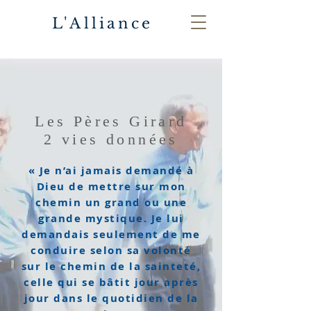
L'Alliance
Les Pères Girard
2 vies données
« Je n’ai jamais demandé à
Dieu de mettre sur mon
chemin un grand ou une
grande mystique. Je lui
demandais seulement de me
conduire selon sa volonté
sur le chemin de la sainteté,
celle qui se bâtit jour après
jour dans le quotidien de la