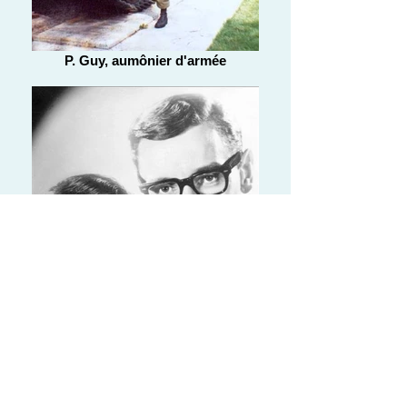
P. Guy, aumônier d'armée
À la télévision de Sherbrooke.